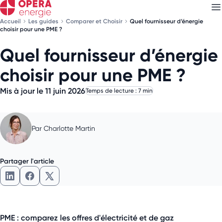
Accueil
Les guides
Comparer et Choisir
Quel fournisseur d’énergie
choisir pour une PME ?
Quel fournisseur d’énergie
Découvrez nos
newsletters
choisir pour une PME ?
Choisissez les newsletters qui vous intéressent
Mis à jour le 11 juin 2026
Temps de lecture : 7 min
Par
Charlotte Martin
Partager l'article
Partager l'article sur LinkedIn
Partager l'article sur Facebook
Partager l'article sur X
PME : comparez les offres d'électricité et de gaz