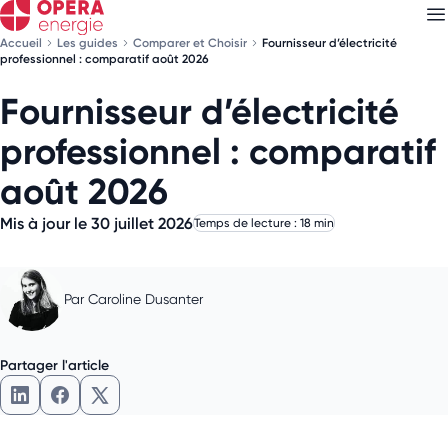
Accueil
Les guides
Comparer et Choisir
Fournisseur d’électricité
professionnel : comparatif août 2026
Fournisseur d’électricité
Découvrez nos
newsletters
professionnel : comparatif
Choisissez les newsletters qui vous intéressent
août 2026
Mis à jour le 30 juillet 2026
Temps de lecture : 18 min
Par
Caroline Dusanter
Partager l'article
Partager l'article sur LinkedIn
Partager l'article sur Facebook
Partager l'article sur X