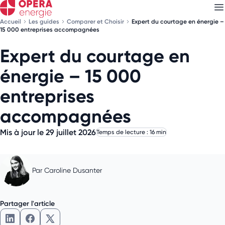
Accueil
Les guides
Comparer et Choisir
Expert du courtage en énergie –
15 000 entreprises accompagnées
Expert du courtage en
Découvrez nos
newsletters
énergie – 15 000
Choisissez les newsletters qui vous intéressent
entreprises
accompagnées
Mis à jour le 29 juillet 2026
Temps de lecture : 16 min
Par
Caroline Dusanter
Partager l'article
Partager l'article sur LinkedIn
Partager l'article sur Facebook
Partager l'article sur X