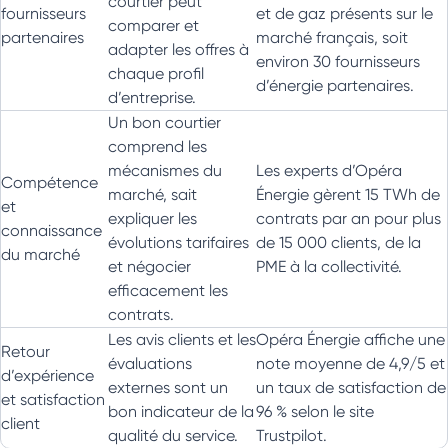
courtier peut
fournisseurs
et de gaz présents sur le
comparer et
partenaires
marché français, soit
adapter les offres à
environ 30 fournisseurs
chaque profil
d’énergie partenaires.
d’entreprise.
Un bon courtier
comprend les
mécanismes du
Les experts d’Opéra
Compétence
marché, sait
Énergie gèrent 15 TWh de
et
expliquer les
contrats par an pour plus
connaissance
évolutions tarifaires
de 15 000 clients, de la
du marché
et négocier
PME à la collectivité.
efficacement les
contrats.
Les avis clients et les
Opéra Énergie affiche une
Retour
évaluations
note moyenne de 4,9/5 et
d’expérience
externes sont un
un taux de satisfaction de
et satisfaction
bon indicateur de la
96 % selon le site
client
qualité du service.
Trustpilot.