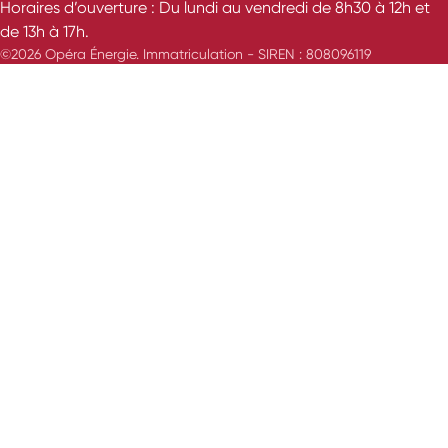
Horaires d’ouverture : Du lundi au vendredi de 8h30 à 12h et
de 13h à 17h.
©2026 Opéra Énergie. Immatriculation - SIREN : 808096119