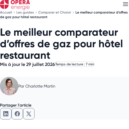
Accueil
Les guides
Comparer et Choisir
Le meilleur comparateur d’offres
de gaz pour hôtel restaurant
Le meilleur comparateur
Découvrez nos
newsletters
d’offres de gaz pour hôtel
Choisissez les newsletters qui vous intéressent
restaurant
Mis à jour le 29 juillet 2026
Temps de lecture : 7 min
Par
Charlotte Martin
Partager l'article
Partager l'article sur LinkedIn
Partager l'article sur Facebook
Partager l'article sur X