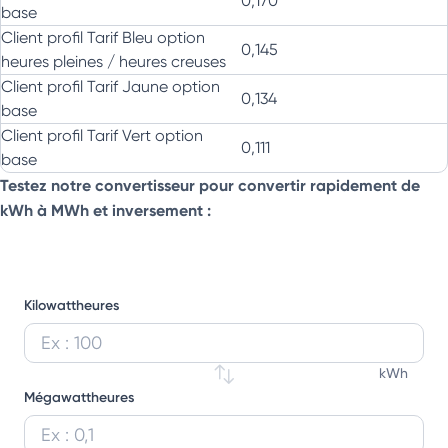
0,170
base
Client profil Tarif Bleu option
0,145
heures pleines / heures creuses
Client profil Tarif Jaune option
0,134
base
Client profil Tarif Vert option
0,111
base
Testez notre convertisseur pour convertir rapidement de
kWh à MWh et inversement :
Kilowattheures
Entrez une valeur en kilowattheures pour la convertir en 
kWh
Mégawattheures