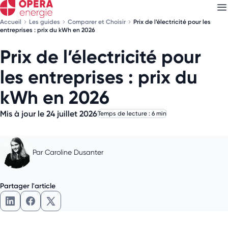
Accueil
Les guides
Comparer et Choisir
Prix de l’électricité pour les
entreprises : prix du kWh en 2026
Prix de l’électricité pour
Découvrez nos
newsletters
les entreprises : prix du
Choisissez les newsletters qui vous intéressent
kWh en 2026
Mis à jour le 24 juillet 2026
Temps de lecture : 6 min
Par
Caroline Dusanter
Partager l'article
Partager l'article sur LinkedIn
Partager l'article sur Facebook
Partager l'article sur X