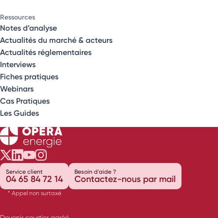
Ressources
Notes d’analyse
Actualités du marché & acteurs
Actualités réglementaires
Interviews
Fiches pratiques
Webinars
Cas Pratiques
Les Guides
Opéra Énergie sur Twitter
Opéra Énergie sur LinkedIn
Opéra Énergie sur Youtube
Opéra Énergie sur Instagram
Service client
Besoin d'aide ?
04 65 84 72 14
Contactez-nous par mail
* Appel non surtaxé
Devenir courtier agréé