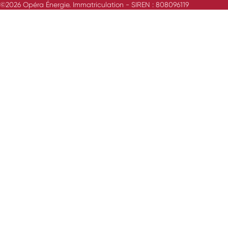
©2026 Opéra Énergie. Immatriculation - SIREN : 808096119