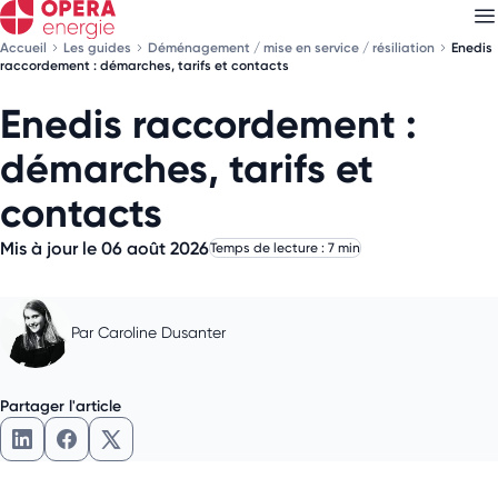
Accueil
Les guides
Déménagement / mise en service / résiliation
Enedis
raccordement : démarches, tarifs et contacts
Enedis raccordement :
Découvrez nos
newsletters
démarches, tarifs et
Choisissez les newsletters qui vous intéressent
contacts
Mis à jour le 06 août 2026
Temps de lecture : 7 min
Par
Caroline Dusanter
Partager l'article
Partager l'article sur LinkedIn
Partager l'article sur Facebook
Partager l'article sur X