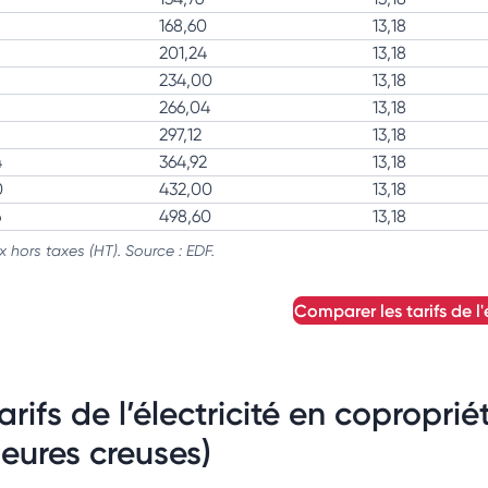
168,60
13,18
201,24
13,18
234,00
13,18
266,04
13,18
297,12
13,18
4
364,92
13,18
0
432,00
13,18
6
498,60
13,18
ix hors taxes (HT). Source : EDF.
comparer les tarifs de l'
arifs de l’électricité en copropri
eures creuses)