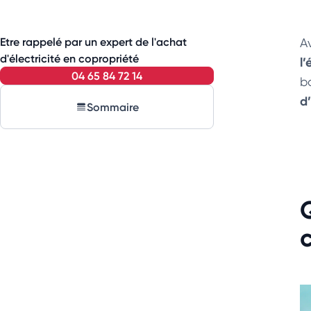
Etre rappelé par un expert de l'achat
A
d'électricité en copropriété
l’
04 65 84 72 14
b
d
Sommaire
Q