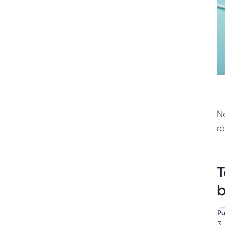
No
r
T
b
Pu
3