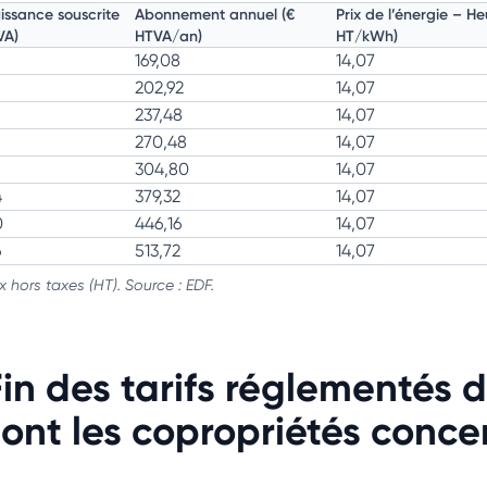
issance souscrite
Abonnement annuel (€
Prix de l’énergie – He
VA)
HTVA/an)
HT/kWh)
169,08
14,07
202,92
14,07
237,48
14,07
270,48
14,07
304,80
14,07
4
379,32
14,07
0
446,16
14,07
6
513,72
14,07
ix hors taxes (HT). Source : EDF.
in des tarifs réglementés de
sont les copropriétés conce