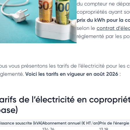
du compteur ne dépass
copropriétés ayant sou
prix du kWh pour la c
selon le
contrat d’élec
réglementé par les pou
us vous présentons les tarifs de l’électricité pour les c
Voici les tarifs en vigueur en août 2026
églementé.
:
arifs de l’électricité en copropri
ase)
issance souscrite (kVA)
Abonnement annuel (€ HT/an)
Prix de l’énergi
134,76
13,18