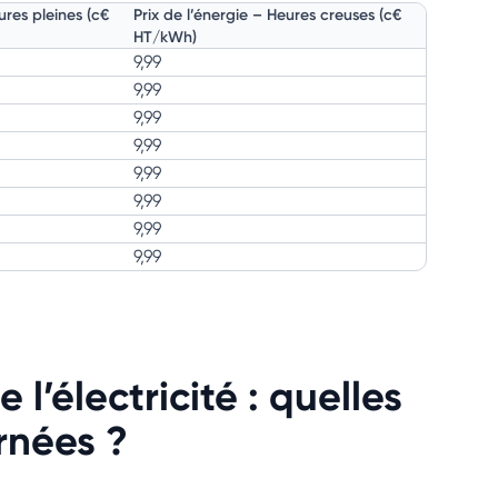
ures pleines (c€
Prix de l’énergie – Heures creuses (c€
HT/kWh)
9,99
9,99
9,99
9,99
9,99
9,99
9,99
9,99
 l’électricité : quelles
rnées ?