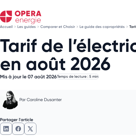
Accueil
Les guides
Comparer et Choisir
Le guide des copropriétés
Tari
Tarif de l’électr
en août 2026
Mis à jour le 07 août 2026
Temps de lecture : 5 min
Par
Caroline Dusanter
Partager l'article
Partager l'article sur LinkedIn
Partager l'article sur Facebook
Partager l'article sur X