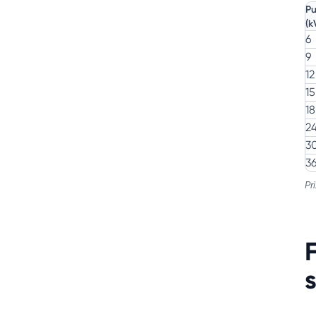
Pu
(k
6
9
12
15
18
2
3
3
Pr
F