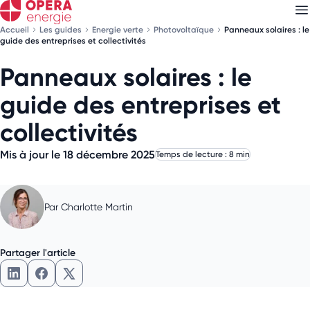
Accueil
Les guides
Energie verte
Photovoltaïque
Panneaux solaires : le
guide des entreprises et collectivités
Panneaux solaires : le
Découvrez nos
newsletters
guide des entreprises et
Choisissez les newsletters qui vous intéressent
collectivités
Mis à jour le 18 décembre 2025
Temps de lecture : 8 min
Par
Charlotte Martin
Partager l'article
Partager l'article sur LinkedIn
Partager l'article sur Facebook
Partager l'article sur X