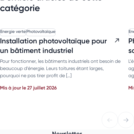
catégorie
Energie verte
Photovoltaïque
En
Installation photovoltaïque pour
P
un bâtiment industriel
s
Pour fonctionner, les bâtiments industriels ont besoin de
L’
beaucoup d’énergie. Leurs toitures étant larges,
ag
pourquoi ne pas tirer profit de […]
ag
Mis à jour le 27 juillet 2026
Mi
Newsletter