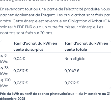
En revendant tout ou une partie de l’électricité produite, vous
gagnez également de l’argent. Les prix d’achat sont fixés par
arrêté. Cette énergie est revendue en Obligation d’Achat (OA
solaire) à EDF ENR ou à un autre fournisseur d’énergie. Les
contrats sont fixés sur 20 ans.
Tarif d’achat du kWh en
Tarif d’achat du kWh en
vente du surplus
vente totale
⩽ 9
0,04 €
Non éligible
kWc
⩽ 36
0,0617 €
0,1049 €
kWc
⩽ 100
0,0617 €
0,0912 €
kWc
Prix du kWh au tarif de rachat photovoltaïque –
du 1ᵉʳ octobre au 31
décembre 2025