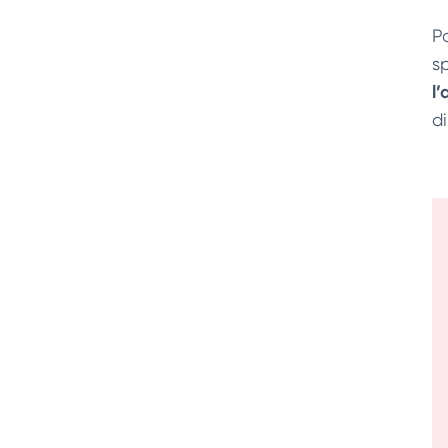
P
sp
l
d