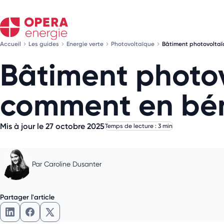
Accueil
Les guides
Energie verte
Photovoltaïque
Bâtiment photovoltaïq
Bâtiment photov
comment en bén
Mis à jour le 27 octobre 2025
Temps de lecture : 3 min
Par
Caroline Dusanter
Partager l'article
Partager l'article sur LinkedIn
Partager l'article sur Facebook
Partager l'article sur X