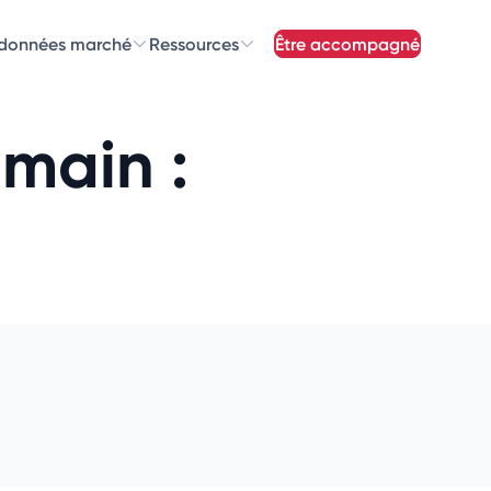
 données marché
Ressources
être accompagné
z nos
newsletters
main :
newsletters qui vous intéressent