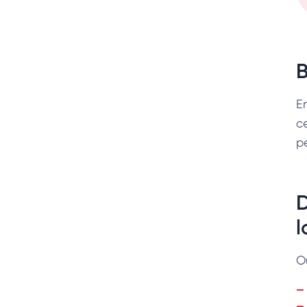
B
E
c
p
D
l
Ou