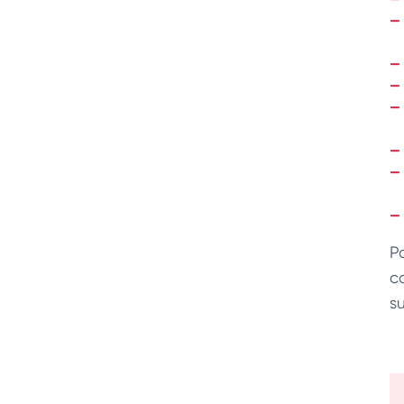
P
c
su