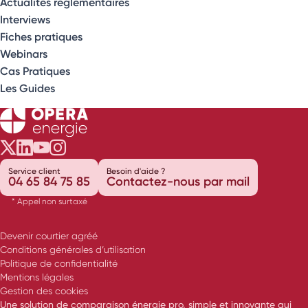
Actualités réglementaires
Interviews
Fiches pratiques
Webinars
Cas Pratiques
Les Guides
Opéra Énergie sur Twitter
Opéra Énergie sur LinkedIn
Opéra Énergie sur Youtube
Opéra Énergie sur Instagram
Service client
Besoin d'aide ?
04 65 84 75 85
Contactez-nous par mail
* Appel non surtaxé
Devenir courtier agréé
Conditions générales d’utilisation
Politique de confidentialité
Mentions légales
Gestion des cookies
Une solution de comparaison énergie pro, simple et innovante qui