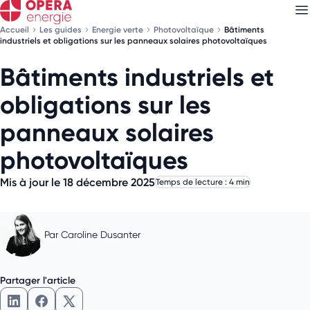
Accueil
Les guides
Energie verte
Photovoltaïque
Bâtiments
industriels et obligations sur les panneaux solaires photovoltaïques
Bâtiments industriels et
Découvrez nos
newsletters
obligations sur les
Choisissez les newsletters qui vous intéressent
panneaux solaires
photovoltaïques
Mis à jour le 18 décembre 2025
Temps de lecture : 4 min
Par
Caroline Dusanter
Partager l'article
Partager l'article sur LinkedIn
Partager l'article sur Facebook
Partager l'article sur X