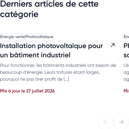
Derniers articles de cette
catégorie
Energie verte
Photovoltaïque
En
Installation photovoltaïque pour
P
un bâtiment industriel
s
Pour fonctionner, les bâtiments industriels ont besoin de
L’
beaucoup d’énergie. Leurs toitures étant larges,
ag
pourquoi ne pas tirer profit de […]
ag
Mis à jour le 27 juillet 2026
Mi