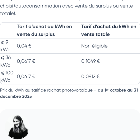
choisi (autoconsommation avec vente du surplus ou vente
totale).
Tarif d’achat du kWh en
Tarif d’achat du kWh en
vente du surplus
vente totale
⩽ 9
0,04 €
Non éligible
kWc
⩽ 36
0,0617 €
0,1049 €
kWc
⩽ 100
0,0617 €
0,0912 €
kWc
du 1ᵉʳ octobre au 31
Prix du kWh au tarif de rachat photovoltaïque –
décembre 2025