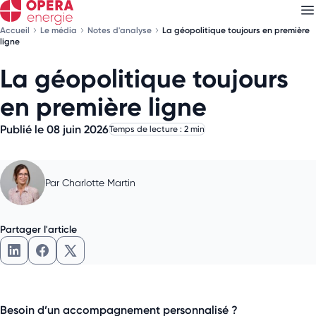
Accueil
Le média
Notes d'analyse
La géopolitique toujours en première
ligne
La géopolitique toujours
Découvrez nos
newsletters
en première ligne
Choisissez les newsletters qui vous intéressent
Publié le 08 juin 2026
Temps de lecture : 2 min
Par
Charlotte Martin
Partager l'article
Besoin d’un accompagnement personnalisé ?