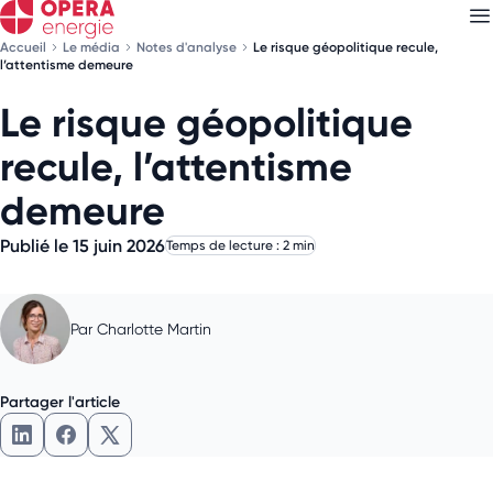
Accueil
Le média
Notes d'analyse
Le risque géopolitique recule,
l’attentisme demeure
Le risque géopolitique
Découvrez nos
newsletters
recule, l’attentisme
Choisissez les newsletters qui vous intéressent
demeure
Publié le 15 juin 2026
Temps de lecture : 2 min
Par
Charlotte Martin
Partager l'article