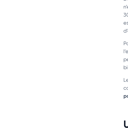
n
30
es
d’
P
l’
p
b
L
c
p