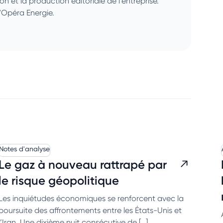
ion et la production éditoriale de l'entreprise.
'Opéra Energie.
Notes d'analyse
Le gaz à nouveau rattrapé par
le risque géopolitique
Les inquiétudes économiques se renforcent avec la
poursuite des affrontements entre les États-Unis et
l’Iran. Une dixième nuit consécutive de […]