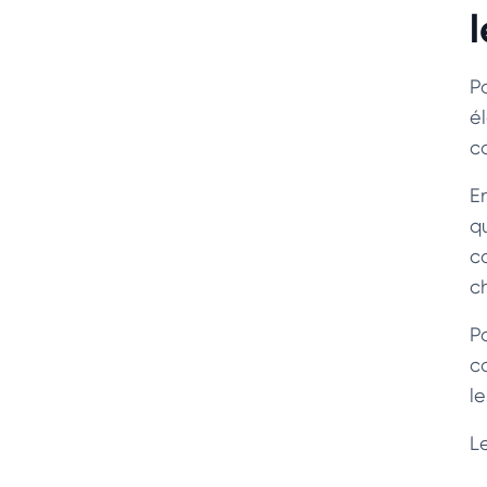
P
é
c
E
q
c
c
P
c
le
L