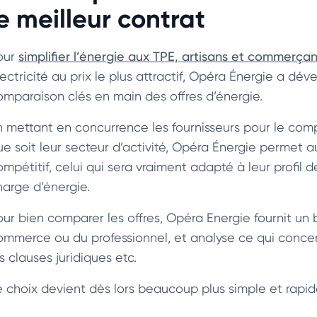
le meilleur contrat
our
simplifier l’énergie aux TPE, artisans et commerçan
lectricité au prix le plus attractif, Opéra Énergie a d
omparaison clés en main des offres d’énergie.
n mettant en concurrence les fournisseurs pour le com
ue soit leur secteur d’activité, Opéra Énergie permet au
ompétitif, celui qui sera vraiment adapté à leur profil 
harge d’énergie.
our bien comparer les offres, Opéra Energie fournit u
ommerce ou du professionnel, et analyse ce qui concern
s clauses juridiques etc.
e choix devient dès lors beaucoup plus simple et rapid