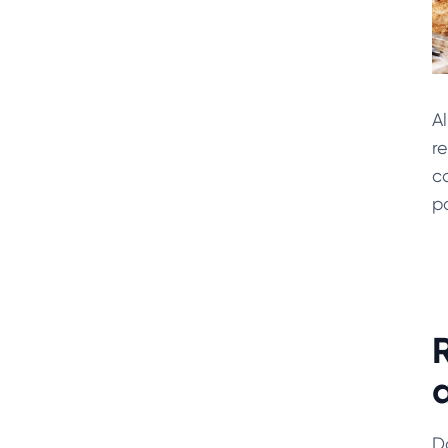
A
r
c
p
D