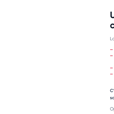
L
C
s
O