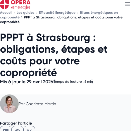
Accueil
Les guides
Efficacité Energétique
Bilans énergétiques en
copropriété
PPPT à Strasbourg : obligations, étapes et coûts pour votre
copropriété
PPPT à Strasbourg :
Découvrez nos
newsletters
obligations, étapes et
Choisissez les newsletters qui vous intéressent
coûts pour votre
copropriété
Mis à jour le 29 avril 2026
Temps de lecture : 6 min
Par
Charlotte Martin
Partager l'article