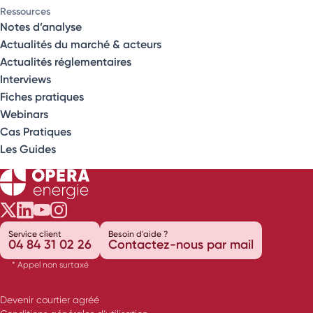
Ressources
Notes d’analyse
Actualités du marché & acteurs
Actualités réglementaires
Interviews
Fiches pratiques
Webinars
Cas Pratiques
Les Guides
Opéra Énergie sur Twitter
Opéra Énergie sur LinkedIn
Opéra Énergie sur Youtube
Opéra Énergie sur Instagram
Service client
Besoin d'aide ?
04 84 31 02 26
Contactez-nous par mail
* Appel non surtaxé
Devenir courtier agréé