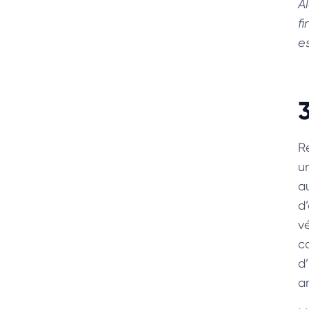
A
f
e
R
u
a
d
v
c
d’
a