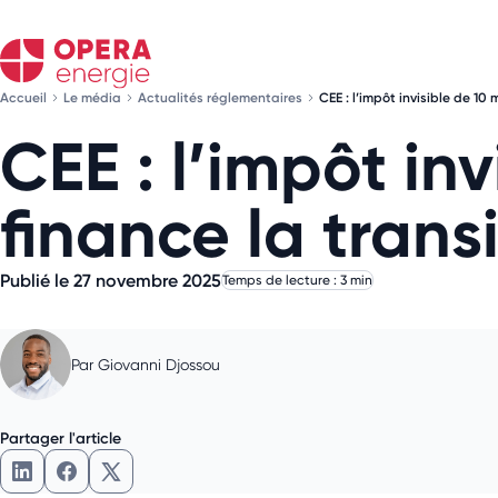
Accueil
Le média
Actualités réglementaires
CEE : l’impôt invisible de 10 
CEE : l’impôt inv
finance la transi
Publié le 27 novembre 2025
Temps de lecture : 3 min
Par
Giovanni Djossou
Partager l'article