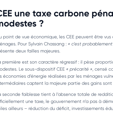
CEE une taxe carbone pénal
modestes ?
u point de vue économique, les CEE peuvent être vu
énages. Pour Sylvain Chassang :
« c’est probablement
résente deux failles majeures.
a première est son caractère régressif : il pèse propor
odestes. Le sous-dispositif CEE
« précarité »
, censé c
es économies d’énergie réalisées par les ménages vulné
ntermédiaires captent la majeure partie des gains sont
a seconde faiblesse tient à l’absence totale de reddit
fficiellement une taxe, le gouvernement n’a pas à démo
tiles ailleurs – réduction du déficit, investissements 