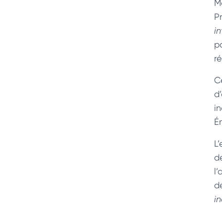
M
P
i
p
r
C
d
i
É
L’
d
l
dé
i