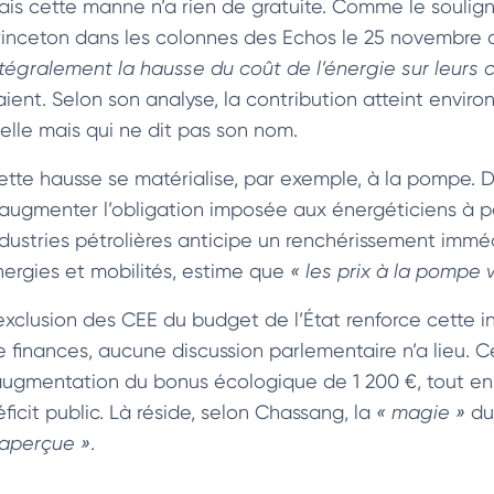
ais cette manne n’a rien de gratuite. Comme le soulig
rinceton dans les colonnes des Echos le 25 novembre d
ntégralement la hausse du coût de l’énergie sur leurs c
aient. Selon son analyse, la contribution atteint enviro
éelle mais qui ne dit pas son nom.
ette hausse se matérialise, par exemple, à la pompe.
’augmenter l’obligation imposée aux énergéticiens à part
ndustries pétrolières anticipe un renchérissement immédia
nergies et mobilités, estime que
« les prix à la pompe 
exclusion des CEE du budget de l’État renforce cette inv
e finances, aucune discussion parlementaire n’a lieu
’augmentation du bonus écologique de 1 200 €, tout en 
ficit public. Là réside, selon Chassang, la
« magie »
du 
naperçue »
.