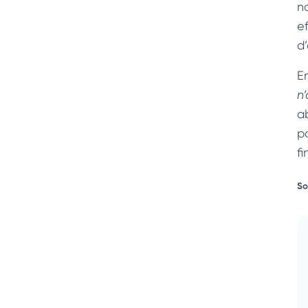
n
e
d
En
n’
a
p
fi
So