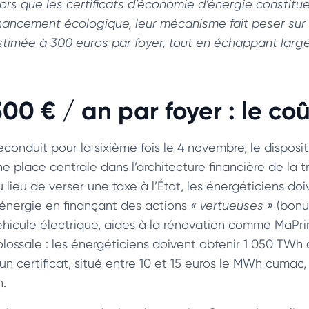
lors que les certificats d’économie d’énergie constitue
inancement écologique, leur mécanisme fait peser sur
stimée à 300 euros par foyer, tout en échappant lar
300 € / an par foyer : le c
econduit pour la sixième fois le 4 novembre, le disposit
ne place centrale dans l’architecture financière de la t
u lieu de verser une taxe à l’État, les énergéticiens d
’énergie en finançant des actions
« vertueuses »
(bonus
éhicule électrique, aides à la rénovation comme MaPrim
olossale : les énergéticiens doivent obtenir 1 050 TWh
un certificat, situé entre 10 et 15 euros le MWh cumac, 
n.