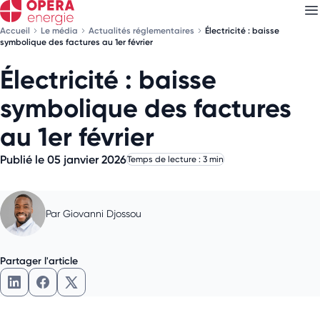
Accueil
Le média
Actualités réglementaires
Électricité : baisse
symbolique des factures au 1er février
Électricité : baisse
Découvrez nos
newsletters
symbolique des factures
Choisissez les newsletters qui vous intéressent
au 1er février
Publié le 05 janvier 2026
Temps de lecture : 3 min
Par
Giovanni Djossou
Partager l'article