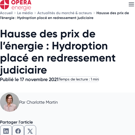
Accueil
Le média
Actualités du marché & acteurs
Hausse des prix de
l’énergie : Hydroption placé en redressement judiciaire
Hausse des prix de
Découvrez nos
newsletters
l’énergie : Hydroption
Choisissez les newsletters qui vous intéressent
placé en redressement
judiciaire
Publié le 17 novembre 2021
Temps de lecture : 1 min
Par
Charlotte Martin
Partager l'article