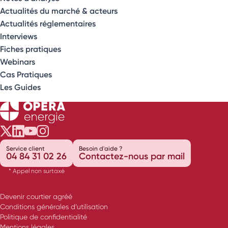
Actualités du marché & acteurs
Actualités réglementaires
Interviews
Fiches pratiques
Webinars
Cas Pratiques
Les Guides
Opéra Énergie sur Twitter
Opéra Énergie sur LinkedIn
Opéra Énergie sur Youtube
Opéra Énergie sur Instagram
Service client
Besoin d'aide ?
04 84 31 02 26
Contactez-nous par mail
* Appel non surtaxé
Devenir courtier agréé
Conditions générales d’utilisation
Politique de confidentialité
Mentions légales