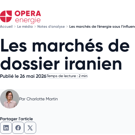
Accueil
Le média
Notes d'analyse
Les marchés de l’énergie sous l’influen
Les marchés de l
dossier iranien
Publié le 26 mai 2026
Temps de lecture : 2 min
Par
Charlotte Martin
Partager l'article