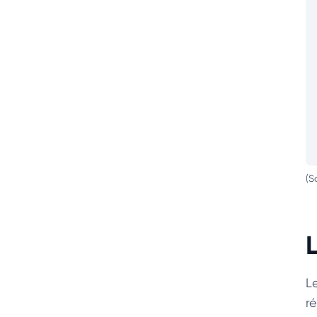
(S
L
L
ré