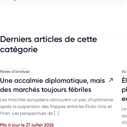
Derniers articles de cette
catégorie
Notes d'analyse
Ac
Une accalmie diplomatique, mais
É
des marchés toujours fébriles
p
e
Les marchés européens retrouvent un peu d’optimisme
après la suspension des frappes entre les États-Unis et
Le
l’Iran. Les perspectives de […]
qu
d’
Mis à jour le 27 juillet 2026