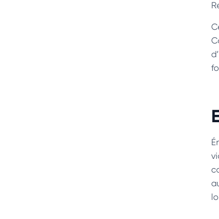
R
C
C
d
f
É
vi
c
a
l