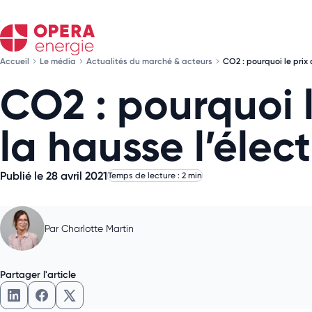
Accueil
Le média
Actualités du marché & acteurs
CO2 : pourquoi le prix
CO2 : pourquoi 
la hausse l’élect
Publié le 28 avril 2021
Temps de lecture : 2 min
Par
Charlotte Martin
Partager l'article