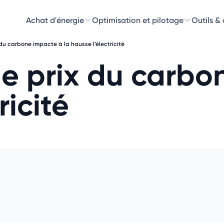
Achat d'énergie
Optimisation et pilotage
Outils &
 du carbone impacte à la hausse l’électricité
Découvre
le prix du carb
Choisissez les 
ricité