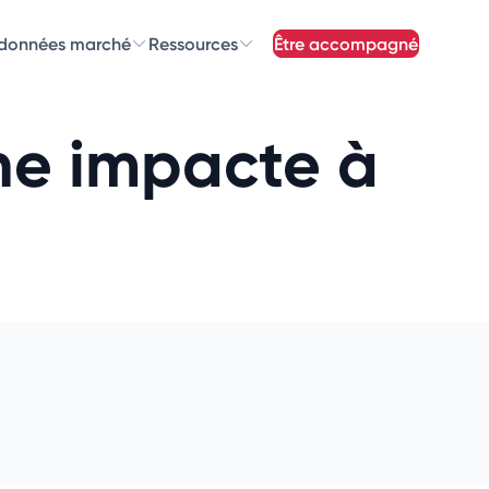
 données marché
Ressources
être accompagné
z nos
newsletters
one impacte à
newsletters qui vous intéressent