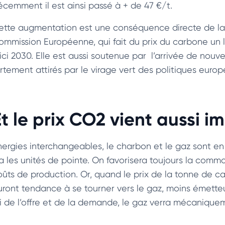
écemment il est ainsi passé à + de 47 €/t.
ette augmentation est une conséquence directe de la p
ommission Européenne, qui fait du prix du carbone un 
’ici 2030. Elle est aussi soutenue par l’arrivée de nou
ortement attirés par le virage vert des politiques euro
Et le prix CO2 vient aussi i
nergies interchangeables, le charbon et le gaz sont en
a les unités de pointe. On favorisera toujours la commod
oûts de production. Or, quand le prix de la tonne de ca
uront tendance à se tourner vers le gaz, moins émetteur
oi de l’offre et de la demande, le gaz verra mécanique