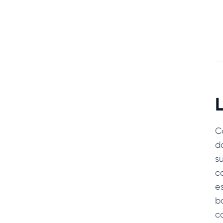
L
C
d
s
c
e
b
c