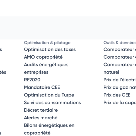
Optimisation & pilotage
Outils & donnée
s
Optimisation des taxes
Comparateur é
AMO copropriété
Comparateur g
Audits énergétiques
Comparateur él
tés
entreprises
naturel
RE2020
Prix de l’électr
Mandataire CEE
Prix du gaz na
Optimisation du Turpe
Prix des CEE
Suivi des consommations
Prix de la cap
Décret tertiaire
Alertes marché
Bilans énergétiques en
s
copropriété