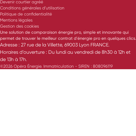
Devenir courtier agréé
Conditions générales d’utilisation
Politique de confidentialité
Mentions légales
Gestion des cookies
Une solution de comparaison énergie pro, simple et innovante qui
permet de trouver le meilleur contrat d'énergie pro en quelques clics.
Adresse : 27 rue de la Villette, 69003 Lyon FRANCE.
Horaires d’ouverture : Du lundi au vendredi de 8h30 à 12h et
de 13h à 17h.
©2026 Opéra Énergie. Immatriculation - SIREN : 808096119