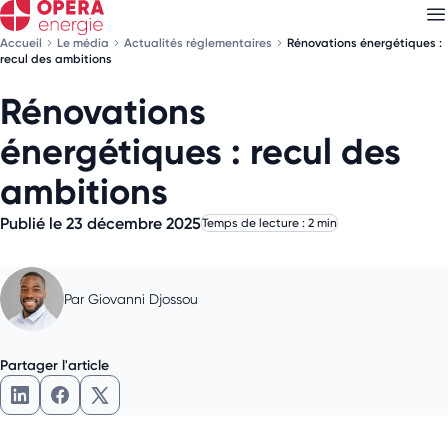
Accueil
Le média
Actualités réglementaires
Rénovations énergétiques :
recul des ambitions
Rénovations
Découvrez nos
newsletters
énergétiques : recul des
Choisissez les newsletters qui vous intéressent
ambitions
Publié le 23 décembre 2025
Temps de lecture : 2 min
Par
Giovanni Djossou
Partager l'article