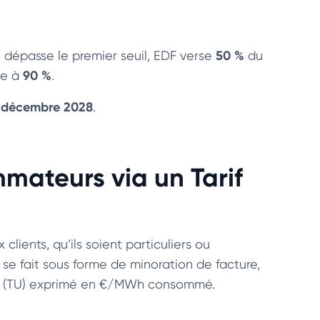
50 %
e dépasse le premier seuil, EDF verse
du
90 %
se à
.
ᵉʳ décembre 2028
.
mateurs via un Tarif
lients, qu’ils soient particuliers ou
n se fait sous forme de minoration de facture,
aire (TU) exprimé en €/MWh consommé.