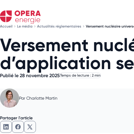
Accueil
Le média
Actualités réglementaires
Versement nucléaire universe
Versement nucléa
d’application se
Publié le 28 novembre 2025
Temps de lecture : 2 min
Par
Charlotte Martin
Partager l'article