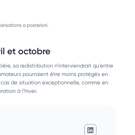
risations a posteriori.
l et octobre
re, sa redistribution n’interviendrait qu’entre
sommateurs pourraient être moins protégés en
En cas de situation exceptionnelle, comme en
ation à l’hiver.
Charlotte Martin