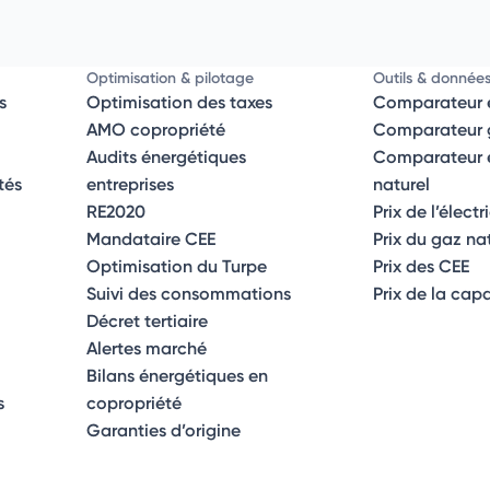
Optimisation & pilotage
Outils & donnée
s
Optimisation des taxes
Comparateur é
AMO copropriété
Comparateur g
Audits énergétiques
Comparateur él
tés
entreprises
naturel
RE2020
Prix de l’électr
Mandataire CEE
Prix du gaz na
Optimisation du Turpe
Prix des CEE
Suivi des consommations
Prix de la cap
Décret tertiaire
Alertes marché
Bilans énergétiques en
s
copropriété
Garanties d’origine