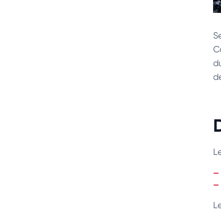
S
C
d
d
Le
L