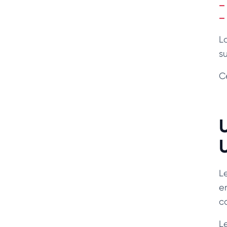
L
s
C
U
Le
e
c
Le