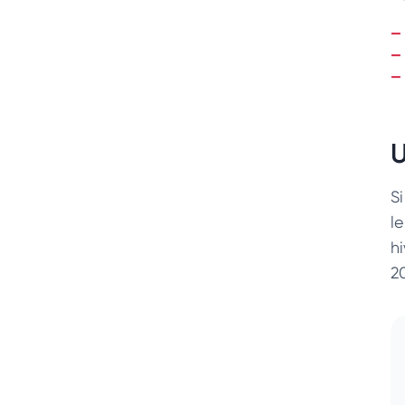
U
Si
l
h
20