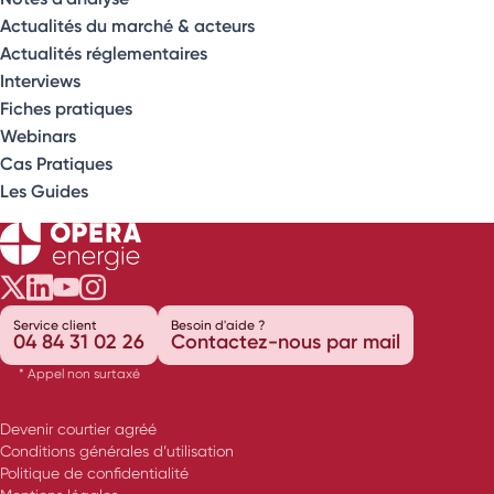
Actualités du marché & acteurs
Actualités réglementaires
Interviews
Fiches pratiques
Webinars
Cas Pratiques
Les Guides
Opéra Énergie sur Twitter
Opéra Énergie sur LinkedIn
Opéra Énergie sur Youtube
Opéra Énergie sur Instagram
Service client
Besoin d'aide ?
04 84 31 02 26
Contactez-nous par mail
* Appel non surtaxé
Devenir courtier agréé
Conditions générales d’utilisation
Politique de confidentialité