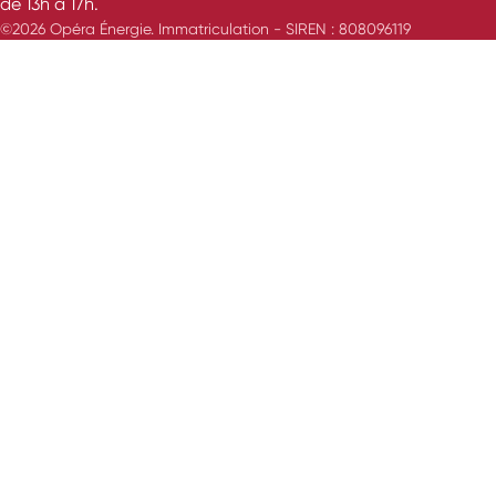
de 13h à 17h.
©2026 Opéra Énergie. Immatriculation - SIREN : 808096119