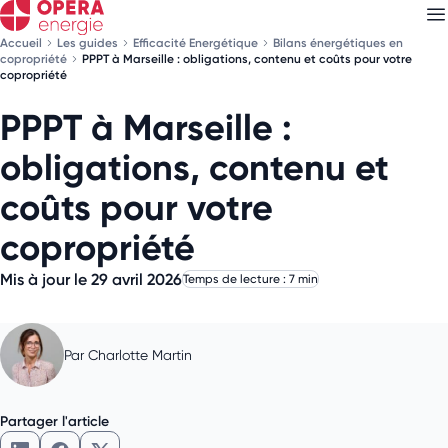
Accueil
Les guides
Efficacité Energétique
Bilans énergétiques en
copropriété
PPPT à Marseille : obligations, contenu et coûts pour votre
copropriété
PPPT à Marseille :
Découvrez nos
newsletters
obligations, contenu et
Choisissez les newsletters qui vous intéressent
coûts pour votre
copropriété
Mis à jour le 29 avril 2026
Temps de lecture : 7 min
Par
Charlotte Martin
Partager l'article