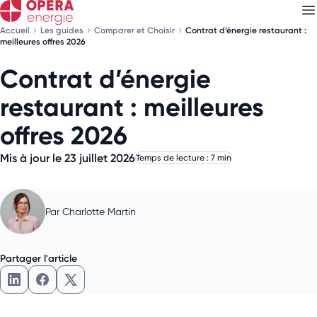
Accueil
Les guides
Comparer et Choisir
Contrat d’énergie restaurant :
meilleures offres 2026
Contrat d’énergie
Découvrez nos
newsletters
restaurant : meilleures
Choisissez les newsletters qui vous intéressent
offres 2026
Mis à jour le 23 juillet 2026
Temps de lecture : 7 min
Par
Charlotte Martin
Partager l'article
Partager l'article sur LinkedIn
Partager l'article sur Facebook
Partager l'article sur X