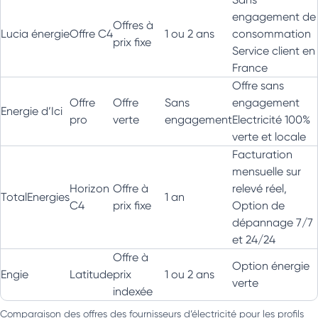
engagement de
Offres à
Lucia énergie
Offre C4
1 ou 2 ans
consommation
prix fixe
Service client en
France
Offre sans
Offre
Offre
Sans
engagement
Energie d’Ici
pro
verte
engagement
Electricité 100%
verte et locale
Facturation
mensuelle sur
Horizon
Offre à
relevé réel,
TotalEnergies
1 an
C4
prix fixe
Option de
dépannage 7/7
et 24/24
Offre à
Option énergie
Engie
Latitude
prix
1 ou 2 ans
verte
indexée
Comparaison des offres des fournisseurs d’électricité pour les profils