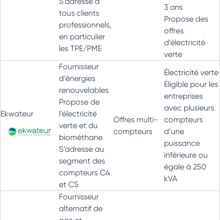
S’adresse à
3 ans
tous clients
Propose des
professionnels,
offres
en particulier
d’électricité
les TPE/PME
verte
Fournisseur
Électricité verte
d’énergies
Éligible pour les
renouvelables
entreprises
Propose de
avec plusieurs
Ekwateur
l’électricité
Offres multi-
compteurs
verte et du
compteurs
d’une
biométhane
puissance
S’adresse au
inférieure ou
segment des
égale à 250
compteurs C4
kVA
et C5
Fournisseur
alternatif de