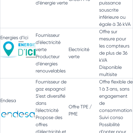
d’énergie verte
puissance
souscrite
inférieure ou
égale à 36 kVA
Offre sur
Fournisseur
Energies d’Ici
mesure pour
d’électricité
les compteurs
verte
Electricité
de plus de 36
Producteur
verte
kVA
d’énergies
Disponible
renouvelables
multisite
Fournisseur de
Offre flexible de
gaz espagnol
1 à 3 ans, sans
S’est diversifié
engagement
Endesa
dans
de
Offre TPE /
l’électricité
consommation
PME
Propose des
Suivi conso
offres
Possibilité
d’électricité et
d’opter pour