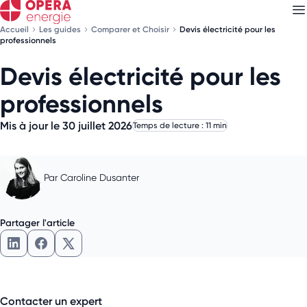
Accueil
Les guides
Comparer et Choisir
Devis électricité pour les
professionnels
Devis électricité pour les
Découvrez nos
newsletters
professionnels
Choisissez les newsletters qui vous intéressent
Mis à jour le 30 juillet 2026
Temps de lecture : 11 min
Par
Caroline Dusanter
Partager l'article
Partager l'article sur LinkedIn
Partager l'article sur Facebook
Partager l'article sur X
Contacter un expert