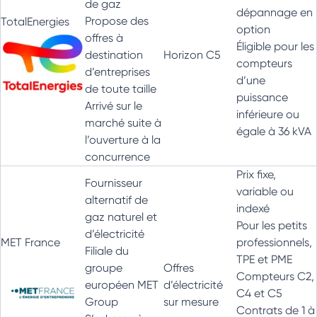
de gaz
dépannage en
Propose des
TotalEnergies
option
offres à
Éligible pour les
destination
Horizon C5
compteurs
d’entreprises
d’une
de toute taille
puissance
Arrivé sur le
inférieure ou
marché suite à
égale à 36 kVA
l’ouverture à la
concurrence
Prix fixe,
Fournisseur
variable ou
alternatif de
indexé
gaz naturel et
Pour les petits
d’électricité
MET France
professionnels,
Filiale du
TPE et PME
groupe
Offres
Compteurs C2,
européen MET
d’électricité
C4 et C5
Group
sur mesure
Contrats de 1 à