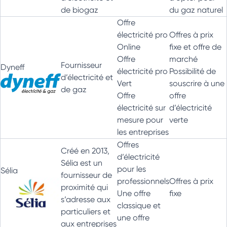
de biogaz
du gaz naturel
Offre
électricité pro
Offres à prix
Online
fixe et offre de
Offre
marché
Fournisseur
Dyneff
électricité pro
Possibilité de
d’électricité et
Vert
souscrire à une
de gaz
Offre
offre
électricité sur
d’électricité
mesure pour
verte
les entreprises
Offres
Créé en 2013,
d’électricité
Sélia est un
pour les
Sélia
fournisseur de
professionnels
Offres à prix
proximité qui
Une offre
fixe
s’adresse aux
classique et
particuliers et
une offre
aux entreprises