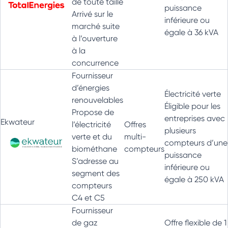
de toute taille
puissance
Arrivé sur le
inférieure ou
marché suite
égale à 36 kVA
à l’ouverture
à la
concurrence
Fournisseur
d’énergies
Électricité verte
renouvelables
Éligible pour les
Propose de
entreprises avec
Ekwateur
l’électricité
Offres
plusieurs
verte et du
multi-
compteurs d’une
biométhane
compteurs
puissance
S’adresse au
inférieure ou
segment des
égale à 250 kVA
compteurs
C4 et C5
Fournisseur
de gaz
Offre flexible de 1