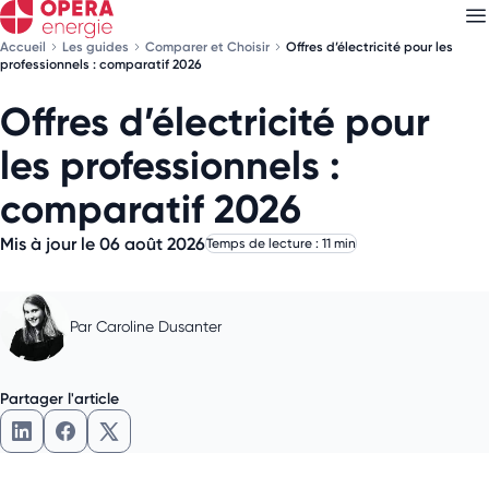
Accueil
Les guides
Comparer et Choisir
Offres d’électricité pour les
professionnels : comparatif 2026
Offres d’électricité pour
Découvrez nos
newsletters
les professionnels :
Choisissez les newsletters qui vous intéressent
comparatif 2026
Mis à jour le 06 août 2026
Temps de lecture : 11 min
Par
Caroline Dusanter
Partager l'article
Partager l'article sur LinkedIn
Partager l'article sur Facebook
Partager l'article sur X