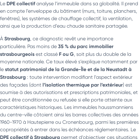
DPE collectif
Le
analyse l’immeuble dans sa globalité. Il prend
en compte l’enveloppe du bâtiment (murs, toiture, planchers,
fenêtres), les systèmes de chauffage collectif, la ventilation,
ainsi que la production d’eau chaude sanitaire partagée.
Strasbourg
À
, ce diagnostic revêt une importance
35 % du parc immobilier
particulière. Pas moins de
strasbourgeois
F ou G
est classé
, soit plus du double de la
moyenne nationale.
Ce taux élevé s’explique notamment par
statut patrimonial de la Grande-Île et de la Neustadt à
le
Strasbourg
: toute intervention modifiant l’aspect extérieur
l’isolation thermique par l’extérieur
des façades (dont
) est
soumise à des autorisations et prescriptions patrimoniales, et
peut être conditionnée ou refusée si elle porte atteinte aux
caractéristiques historiques. Les immeubles haussmanniens
du centre-ville côtoient ainsi les barres collectives des années
1960-1970 à Hautepierre ou Cronenbourg, parmi les premières
copropriétés à entrer dans les échéances réglementaires. Le
DPE collectif à Strasbourg
permet d’objectiver ces situations