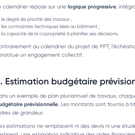
logique progressive
e calendrier repose sur une
, intégr
le degré de priorité des travaux ;
les contraintes techniques liées au bâtiment ;
la capacité de la copropriété à planifier ses décisions.
ontrairement au calendrier du projet de PPT, l’échéa
onstitue un engagement collectif.
. Estimation budgétaire prévisio
ans un exemple de plan pluriannuel de travaux, chaqu
udgétaire prévisionnelle
. Les montants sont fournis à t
rdres de grandeur.
es estimations ne remplacent ni des devis ni une étud
ertinent, une estimation indicative des aides financiè