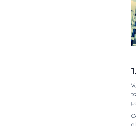
1
V
t
p
C
é