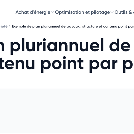
Achat d'énergie
Optimisation et pilotage
Outils &
riété
Exemple de plan pluriannuel de travaux : structure et contenu point par
Découvre
 pluriannuel de 
Choisissez les 
tenu point par p