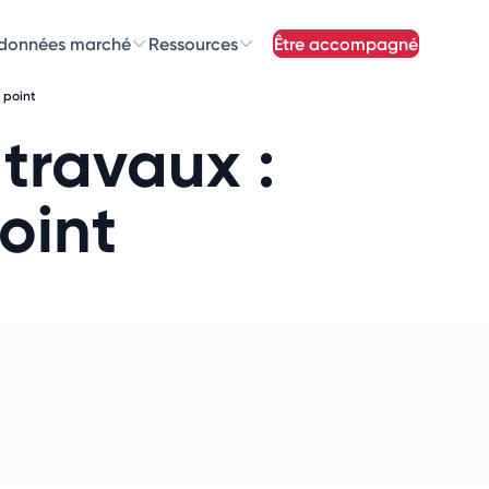
 données marché
Ressources
être accompagné
 point
z nos
newsletters
travaux :
newsletters qui vous intéressent
oint