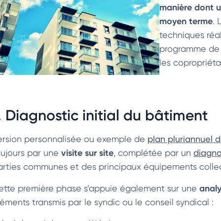
manière dont u
moyen terme
.
techniques réal
programme de tr
les copropriéta
. Diagnostic initial du bâtiment
ersion personnalisée ou exemple de
plan pluriannuel 
visite sur site
oujours par une
, complétée par un
diagno
arties communes et des principaux équipements collect
anal
ette première phase s’appuie également sur une
léments transmis par le syndic ou le conseil syndical :