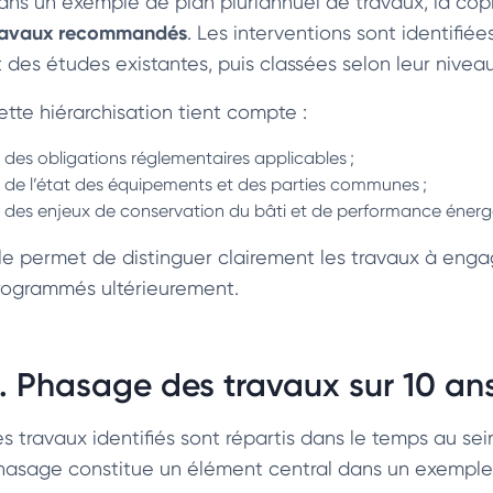
ans un exemple de plan pluriannuel de travaux, la cop
ravaux recommandés
. Les interventions sont identifiées
t des études existantes, puis classées selon leur niveau
ette hiérarchisation tient compte :
des obligations réglementaires applicables ;
de l’état des équipements et des parties communes ;
des enjeux de conservation du bâti et de performance énerg
lle permet de distinguer clairement les travaux à enga
rogrammés ultérieurement.
. Phasage des travaux sur 10 an
es travaux identifiés sont répartis dans le temps au se
hasage constitue un élément central dans un exemple 