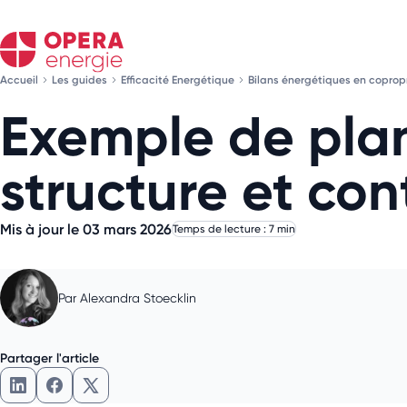
Accueil
Les guides
Efficacité Energétique
Bilans énergétiques en coprop
Exemple de plan
structure et con
Mis à jour le 03 mars 2026
Temps de lecture : 7 min
Par
Alexandra Stoecklin
Partager l'article
Partager l'article sur LinkedIn
Partager l'article sur Facebook
Partager l'article sur X