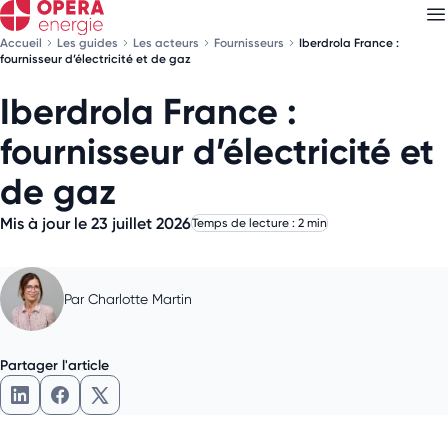
Accueil
Les guides
Les acteurs
Fournisseurs
Iberdrola France :
fournisseur d’électricité et de gaz
Iberdrola France :
Découvrez nos
newsletters
fournisseur d’électricité et
Choisissez les newsletters qui vous intéressent
de gaz
Mis à jour le 23 juillet 2026
Temps de lecture : 2 min
Par
Charlotte Martin
Partager l'article
Partager l'article sur LinkedIn
Partager l'article sur Facebook
Partager l'article sur X