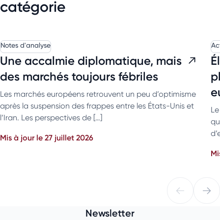
catégorie
Notes d'analyse
Ac
Une accalmie diplomatique, mais
É
des marchés toujours fébriles
p
e
Les marchés européens retrouvent un peu d’optimisme
après la suspension des frappes entre les États-Unis et
Le
l’Iran. Les perspectives de […]
qu
d’
Mis à jour le 27 juillet 2026
Mi
Newsletter