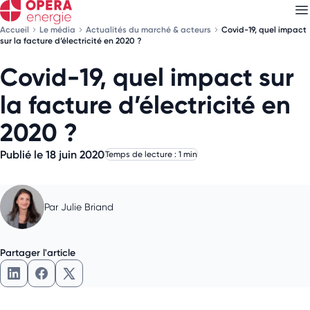
Accueil
Le média
Actualités du marché & acteurs
Covid-19, quel impact
sur la facture d’électricité en 2020 ?
Covid-19, quel impact sur
Découvrez nos
newsletters
la facture d’électricité en
Choisissez les newsletters qui vous intéressent
2020 ?
Publié le 18 juin 2020
Temps de lecture : 1 min
Par
Julie Briand
Partager l'article