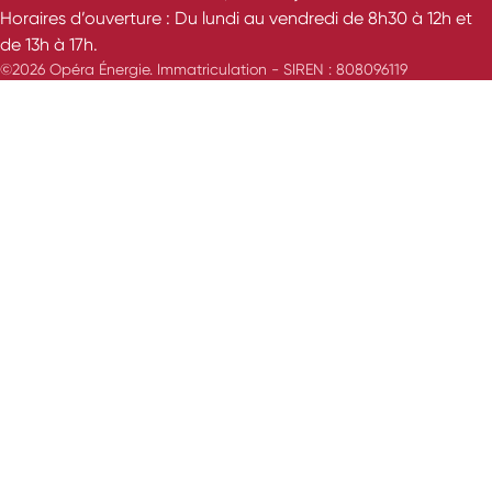
Horaires d’ouverture : Du lundi au vendredi de 8h30 à 12h et
de 13h à 17h.
©2026 Opéra Énergie. Immatriculation - SIREN : 808096119