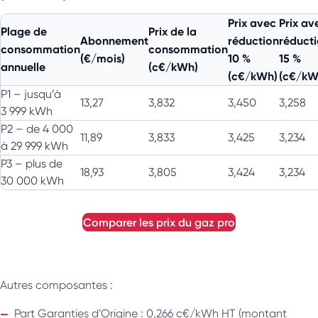
Prix avec
Prix av
Plage de
Prix de la
Abonnement
réduction
réduct
consommation
consommation
(€/mois)
10 %
15 %
annuelle
(c€/kWh)
(c€/kWh)
(c€/kW
P1 – jusqu’à
13,27
3,832
3,450
3,258
3 999 kWh
P2 – de 4 000
11,89
3,833
3,425
3,234
à 29 999 kWh
P3 – plus de
18,93
3,805
3,424
3,234
30 000 kWh
comparer les prix du gaz pro
Autres composantes :
Part Garanties d’Origine : 0,266 c€/kWh HT (montant