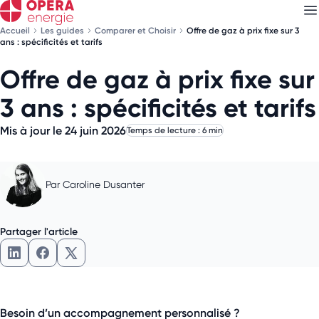
Accueil
Les guides
Comparer et Choisir
Offre de gaz à prix fixe sur 3
ans : spécificités et tarifs
Offre de gaz à prix fixe sur
Découvrez nos
newsletters
3 ans : spécificités et tarifs
Choisissez les newsletters qui vous intéressent
Mis à jour le 24 juin 2026
Temps de lecture : 6 min
Par
Caroline Dusanter
Partager l'article
Partager l'article sur LinkedIn
Partager l'article sur Facebook
Partager l'article sur X
Besoin d’un accompagnement personnalisé ?