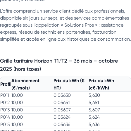
L’offre comprend un service client dédié aux professionnels,
disponible six jours sur sept, et des services complémentaires
regroupés sous l’appellation « Solutions Pros » : assistance
express, réseau de techniciens partenaires, facturation
simplifiée et accès en ligne aux historiques de consommation.
Grille tarifaire Horizon T1/T2 – 36 mois – octobre
2025 (hors taxes)
Abonnement
Prix du kWh (€
Prix du kWh
Profil
(€/mois)
HT)
(c€/kWh)
P011
10,00
0,05630
5,630
P012
10,00
0,05651
5,651
P013
10,00
0,05607
5,607
P014
10,00
0,05624
5,624
P015
10,00
0,05636
5,636