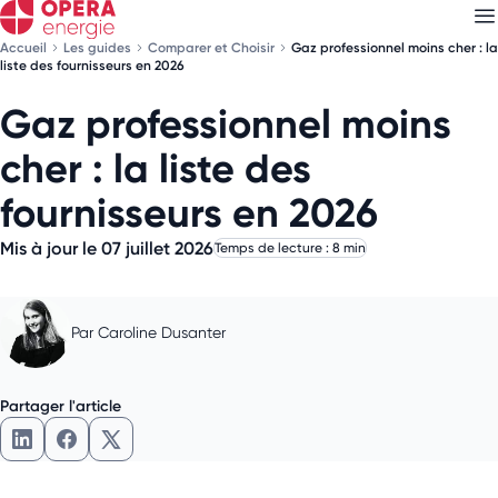
Accueil
Les guides
Comparer et Choisir
Gaz professionnel moins cher : la
liste des fournisseurs en 2026
Gaz professionnel moins
Découvrez nos
newsletters
cher : la liste des
Choisissez les newsletters qui vous intéressent
fournisseurs en 2026
Mis à jour le 07 juillet 2026
Temps de lecture : 8 min
Par
Caroline Dusanter
Partager l'article
Partager l'article sur LinkedIn
Partager l'article sur Facebook
Partager l'article sur X