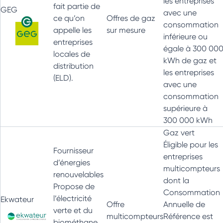
les entreprises
fait partie de
GEG
avec une
ce qu’on
Offres de gaz
consommation
appelle les
sur mesure
inférieure ou
entreprises
égale à 300 00
locales de
kWh de gaz et
distribution
les entreprises
(ELD).
avec une
consommation
supérieure à
300 000 kWh
Gaz vert
Éligible pour les
Fournisseur
entreprises
d’énergies
multicompteurs
renouvelables
dont la
Propose de
Consommation
l’électricité
Ekwateur
Offre
Annuelle de
verte et du
multicompteurs
Référence est
biométhane