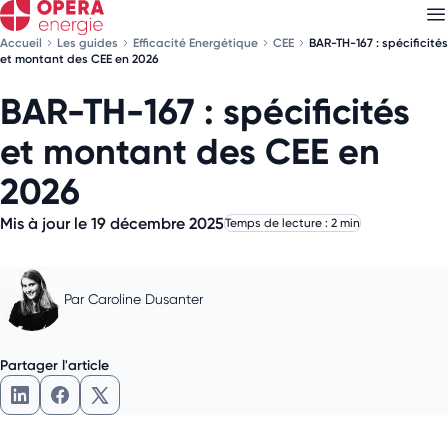
Accueil
Les guides
Efficacité Energétique
CEE
BAR-TH-167 : spécificités
et montant des CEE en 2026
BAR-TH-167 : spécificités
Découvrez nos
newsletters
et montant des CEE en
Choisissez les newsletters qui vous intéressent
2026
Mis à jour le 19 décembre 2025
Temps de lecture : 2 min
Par
Caroline Dusanter
Partager l'article
Partager l'article sur LinkedIn
Partager l'article sur Facebook
Partager l'article sur X