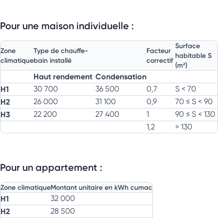
Pour une maison individuelle :
Surface
Zone
Type de chauffe-
Facteur
habitable S
climatique
bain installé
correctif
(m²)
Haut rendement
Condensation
H1
30 700
36 500
0,7
S < 70
H2
26 000
31 100
0,9
70 ≤ S < 90
H3
22 200
27 400
1
90 ≤ S < 130
1,2
> 130
Pour un appartement :
Zone climatique
Montant unitaire en kWh cumac
H1
32 000
H2
28 500