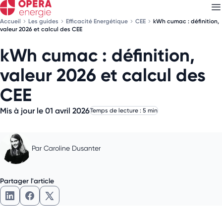
Accueil
Les guides
Efficacité Energétique
CEE
kWh cumac : définition,
valeur 2026 et calcul des CEE
kWh cumac : définition,
Découvrez nos
newsletters
valeur 2026 et calcul des
Choisissez les newsletters qui vous intéressent
CEE
Mis à jour le 01 avril 2026
Temps de lecture : 5 min
Par
Caroline Dusanter
Partager l'article
Partager l'article sur LinkedIn
Partager l'article sur Facebook
Partager l'article sur X