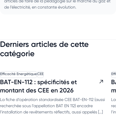
articles de faire de la pédagogie sur le marché du gaz et
de l’électricité, en constante évolution.
Derniers articles de cette
catégorie
Efficacité Energétique
CEE
Ef
BAT-EN-112 : spécificités et
B
montant des CEE en 2026
m
La fiche d’opération standardisée CEE BAT-EN-112 (aussi
La
recherchée sous l’appellation BAT EN 112) encadre
re
l’installation de revêtements réflectifs, aussi appelés […]
l’