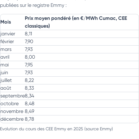
publiées sur le registre Emmy :
Prix moyen pondéré (en €/MWh Cumac, CEE
Mois
classiques)
janvier
8,11
février
7,90
mars
7,93
avril
8,00
mai
7,95
juin
7,93
juillet
8,22
août
8,33
septembre
8,34
octobre
8,48
novembre
8,49
décembre
8,78
Evolution du cours des CEE Emmy en 2025 (source Emmy)