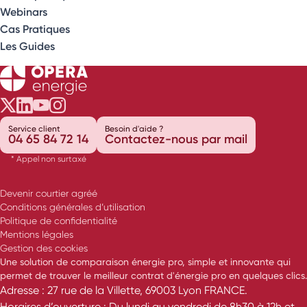
Webinars
Cas Pratiques
Les Guides
Opéra Énergie sur Twitter
Opéra Énergie sur LinkedIn
Opéra Énergie sur Youtube
Opéra Énergie sur Instagram
Service client
Besoin d'aide ?
04 65 84 72 14
Contactez-nous par mail
* Appel non surtaxé
Devenir courtier agréé
Conditions générales d’utilisation
Politique de confidentialité
Mentions légales
Gestion des cookies
Une solution de comparaison énergie pro, simple et innovante qui
permet de trouver le meilleur contrat d'énergie pro en quelques clics.
Adresse : 27 rue de la Villette, 69003 Lyon FRANCE.
Horaires d’ouverture : Du lundi au vendredi de 8h30 à 12h et