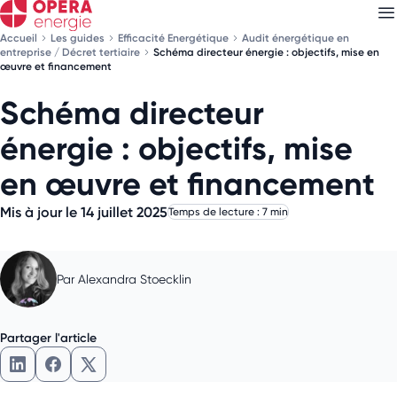
Accueil
Les guides
Efficacité Energétique
Audit énergétique en
entreprise / Décret tertiaire
Schéma directeur énergie : objectifs, mise en
œuvre et financement
Schéma directeur
Découvrez nos
newsletters
énergie : objectifs, mise
Choisissez les newsletters qui vous intéressent
en œuvre et financement
Mis à jour le 14 juillet 2025
Temps de lecture : 7 min
Par
Alexandra Stoecklin
Partager l'article
Partager l'article sur LinkedIn
Partager l'article sur Facebook
Partager l'article sur X