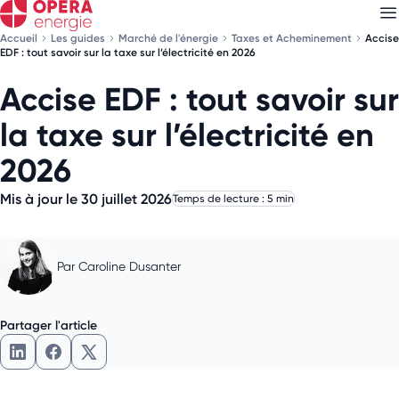
Accueil
Les guides
Marché de l'énergie
Taxes et Acheminement
Accise
EDF : tout savoir sur la taxe sur l’électricité en 2026
Accise EDF : tout savoir sur
Découvrez nos
newsletters
la taxe sur l’électricité en
Choisissez les newsletters qui vous intéressent
2026
Mis à jour le 30 juillet 2026
Temps de lecture : 5 min
Par
Caroline Dusanter
Partager l'article
Partager l'article sur LinkedIn
Partager l'article sur Facebook
Partager l'article sur X