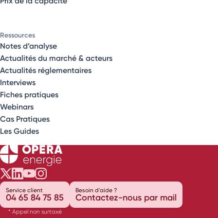
Prix de la capacité
Ressources
Notes d’analyse
Actualités du marché & acteurs
Actualités réglementaires
Interviews
Fiches pratiques
Webinars
Cas Pratiques
Les Guides
Opéra Énergie sur Twitter
Opéra Énergie sur LinkedIn
Opéra Énergie sur Youtube
Opéra Énergie sur Instagram
Service client
Besoin d'aide ?
04 65 84 75 85
Contactez-nous par mail
* Appel non surtaxé