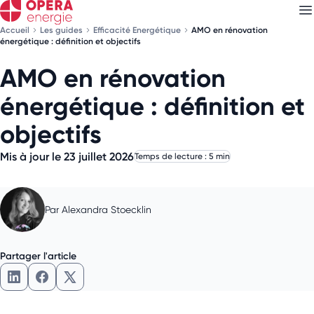
Accueil
Les guides
Efficacité Energétique
AMO en rénovation
énergétique : définition et objectifs
AMO en rénovation
Découvrez nos
newsletters
énergétique : définition et
Choisissez les newsletters qui vous intéressent
objectifs
Mis à jour le 23 juillet 2026
Temps de lecture : 5 min
Par
Alexandra Stoecklin
Partager l'article
Partager l'article sur LinkedIn
Partager l'article sur Facebook
Partager l'article sur X