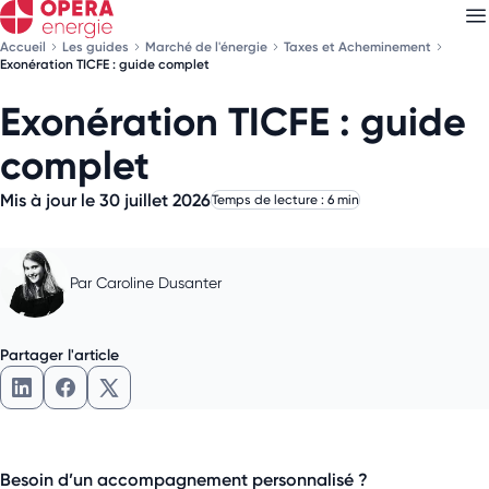
Accueil
Les guides
Marché de l'énergie
Taxes et Acheminement
Exonération TICFE : guide complet
Exonération TICFE : guide
Découvrez nos
newsletters
complet
Choisissez les newsletters qui vous intéressent
Mis à jour le 30 juillet 2026
Temps de lecture : 6 min
Par
Caroline Dusanter
Partager l'article
Partager l'article sur LinkedIn
Partager l'article sur Facebook
Partager l'article sur X
Besoin d’un accompagnement personnalisé ?