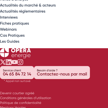
Actualités du marché & acteurs
Actualités réglementaires
Interviews
Fiches pratiques
Webinars
Cas Pratiques
Les Guides
Opéra Énergie sur Twitter
Opéra Énergie sur LinkedIn
Opéra Énergie sur Youtube
Opéra Énergie sur Instagram
Service client
Besoin d'aide ?
04 65 84 72 14
Contactez-nous par mail
* Appel non surtaxé
Devenir courtier agréé
Conditions générales d’utilisation
Politique de confidentialité
Mentions légales