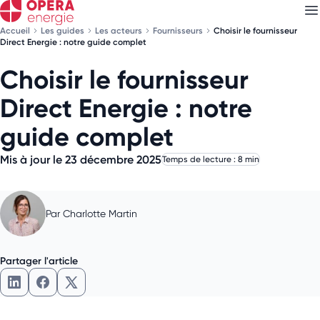
Accueil
Les guides
Les acteurs
Fournisseurs
Choisir le fournisseur
Direct Energie : notre guide complet
Choisir le fournisseur
Découvrez nos
newsletters
Direct Energie : notre
Choisissez les newsletters qui vous intéressent
guide complet
Mis à jour le 23 décembre 2025
Temps de lecture : 8 min
Par
Charlotte Martin
Partager l'article
Partager l'article sur LinkedIn
Partager l'article sur Facebook
Partager l'article sur X