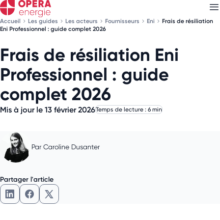
Accueil
Les guides
Les acteurs
Fournisseurs
Eni
Frais de résiliation
Eni Professionnel : guide complet 2026
Frais de résiliation Eni
Découvrez nos
newsletters
Professionnel : guide
Choisissez les newsletters qui vous intéressent
complet 2026
Mis à jour le 13 février 2026
Temps de lecture : 6 min
Par
Caroline Dusanter
Partager l'article
Partager l'article sur LinkedIn
Partager l'article sur Facebook
Partager l'article sur X