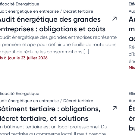
fficacité Energétique
Eff
udit énergétique en entreprise / Décret tertiaire
Aud
Audit énergétique des grandes
A
ntreprises : obligations et coûts
m
a
’audit énergétique des grandes entreprises représente
a première étape pour définir une feuille de route dans
Ré
’objectif de réduire les consommations […]
d’
is à jour le 23 juillet 2026
én
Mis
fficacité Energétique
Eff
udit énergétique en entreprise / Décret tertiaire
Aud
âtiment tertiaire : obligations,
É
écret tertiaire, et solutions
é
b
n bâtiment tertiaire est un local professionnel. Du
rand tertiaire au commerce local, il peut prendre