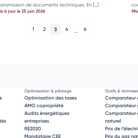
ransmission de documents techniques. En […]
co
is à jour le 25 juin 2026
Mis
1
2
3
4
6
…
Optimisation & pilotage
Outils & donnée
s
Optimisation des taxes
Comparateur é
AMO copropriété
Comparateur g
Audits énergétiques
Comparateur él
tés
entreprises
naturel
RE2020
Prix de l’électr
Mandataire CEE
Prix du gaz na