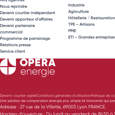
Industrie
Nous rejoindre
Agriculture
Devenir courtier indépendant
Hôtellerie / Restauration
Devenir apporteur d'affaires
TPE – Artisans
Devenir partenaire
PME
commercial
ETI – Grandes entreprise
Programme de parrainage
Relations presse
Service client
Devenir courtier agréé
Conditions générales d’utilisation
Politique de co
Une solution de comparaison énergie pro, simple et innovante qui perm
Adresse : 27 rue de la Villette, 69003 Lyon FRANCE.
Horaires d’ouverture : Du lundi au vendredi de 8h30 à 1