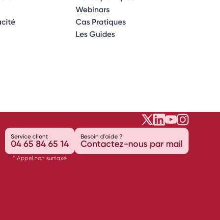
Webinars
acité
Cas Pratiques
Les Guides
Opéra Énergi
Opéra Éner
Opéra É
Opéra
Service client
Besoin d'aide ?
04 65 84 65 14
Contactez-nous par mail
* Appel non surtaxé