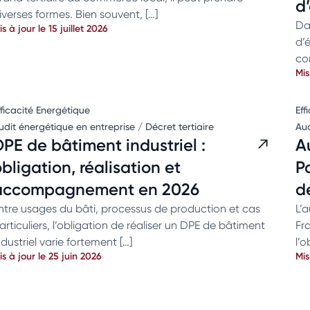
d
iverses formes. Bien souvent, […]
Da
is à jour le 15 juillet 2026
d’
co
Mis
fficacité Energétique
Eff
udit énergétique en entreprise / Décret tertiaire
Aud
DPE de bâtiment industriel :
A
bligation, réalisation et
Pa
accompagnement en 2026
d
ntre usages du bâti, processus de production et cas
L’a
articuliers, l’obligation de réaliser un DPE de bâtiment
Fra
ndustriel varie fortement […]
l’o
is à jour le 25 juin 2026
Mis