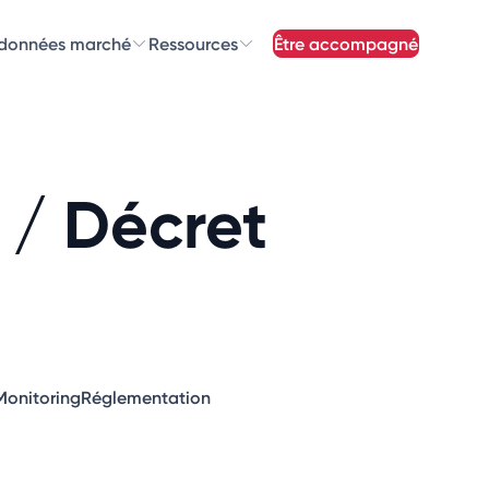
 données marché
Ressources
être accompagné
z nos
newsletters
newsletters qui vous intéressent
 / Décret
Monitoring
Réglementation