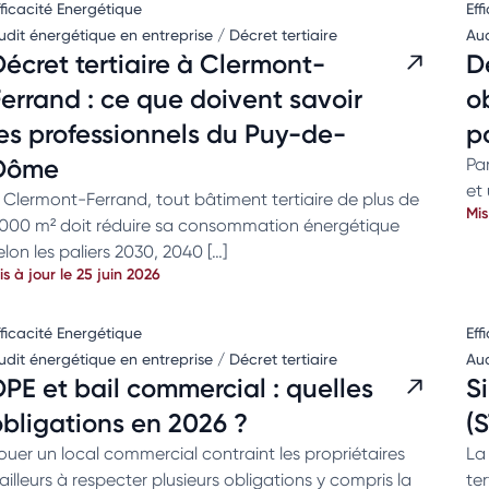
fficacité Energétique
Eff
udit énergétique en entreprise / Décret tertiaire
Aud
Décret tertiaire à Clermont-
Dé
Ferrand : ce que doivent savoir
o
les professionnels du Puy-de-
p
Dôme
Par
et 
 Clermont-Ferrand, tout bâtiment tertiaire de plus de
Mis
 000 m² doit réduire sa consommation énergétique
elon les paliers 2030, 2040 […]
is à jour le 25 juin 2026
fficacité Energétique
Eff
udit énergétique en entreprise / Décret tertiaire
Aud
DPE et bail commercial : quelles
S
obligations en 2026 ?
(S
ouer un local commercial contraint les propriétaires
La
ailleurs à respecter plusieurs obligations y compris la
ter