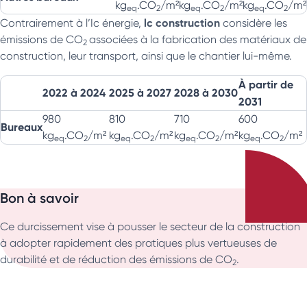
kg
.CO
/m²
kg
.CO
/m²
kg
.CO
/m²
eq
2
eq
2
eq
2
lc construction
Contrairement à l’Ic énergie,
considère les
émissions de CO
associées à la fabrication des matériaux de
2
construction, leur transport, ainsi que le chantier lui-même.
À partir de
2022 à 2024
2025 à 2027
2028 à 2030
2031
980
810
710
600
Bureaux
kg
.CO
/m²
kg
.CO
/m²
kg
.CO
/m²
kg
.CO
/m²
eq
2
eq
2
eq
2
eq
2
Bon à savoir
Ce durcissement vise à pousser le secteur de la construction
à adopter rapidement des pratiques plus vertueuses de
durabilité et de réduction des émissions de CO
.
2