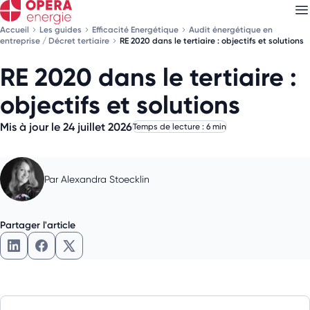
Accueil
Les guides
Efficacité Energétique
Audit énergétique en
entreprise / Décret tertiaire
RE 2020 dans le tertiaire : objectifs et solutions
RE 2020 dans le tertiaire :
Découvrez nos
newsletters
objectifs et solutions
Choisissez les newsletters qui vous intéressent
Mis à jour le 24 juillet 2026
Temps de lecture : 6 min
Par
Alexandra Stoecklin
Partager l'article
Partager l'article sur LinkedIn
Partager l'article sur Facebook
Partager l'article sur X