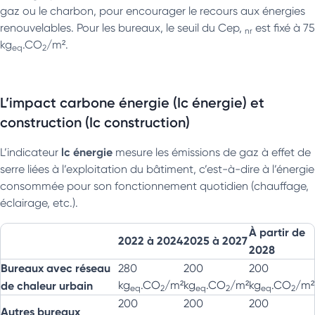
gaz ou le charbon, pour encourager le recours aux énergies
renouvelables. Pour les bureaux, le seuil du Cep,
est fixé à 75
nr
kg
.CO
/m².
eq
2
L’impact carbone énergie (Ic énergie) et
construction (Ic construction)
lc énergie
L’indicateur
mesure les émissions de gaz à effet de
serre liées à l’exploitation du bâtiment, c’est-à-dire à l’énergie
consommée pour son fonctionnement quotidien (chauffage,
éclairage, etc.).
À partir de
2022 à 2024
2025 à 2027
2028
Bureaux avec réseau
280
200
200
de chaleur urbain
kg
.CO
/m²
kg
.CO
/m²
kg
.CO
/m²
eq
2
eq
2
eq
2
200
200
200
Autres bureaux