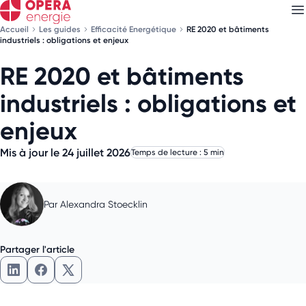
Accueil
Les guides
Efficacité Energétique
RE 2020 et bâtiments
industriels : obligations et enjeux
RE 2020 et bâtiments
Découvrez nos
newsletters
industriels : obligations et
Choisissez les newsletters qui vous intéressent
enjeux
Mis à jour le 24 juillet 2026
Temps de lecture : 5 min
Par
Alexandra Stoecklin
Partager l'article
Partager l'article sur LinkedIn
Partager l'article sur Facebook
Partager l'article sur X