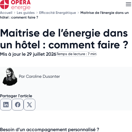
Accueil
Les guides
Efficacité Energétique
Maitrise de l’énergie dans un
hôtel : comment faire ?
Maitrise de l’énergie dans
Découvrez nos
newsletters
un hôtel : comment faire ?
Choisissez les newsletters qui vous intéressent
Mis à jour le 29 juillet 2026
Temps de lecture : 7 min
Par
Caroline Dusanter
Partager l'article
Partager l'article sur LinkedIn
Partager l'article sur Facebook
Partager l'article sur X
Besoin d’un accompagnement personnalisé ?