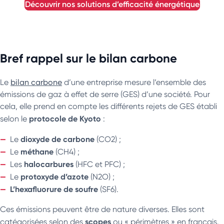
découvrir nos solutions d’efficacité énergétique
Bref rappel sur le bilan carbone
Le
bilan carbone
d’une entreprise mesure l’ensemble des
émissions de gaz à effet de serre (GES) d’une société. Pour
cela, elle prend en compte les différents rejets de GES établi
protocole de Kyoto
selon le
:
dioxyde de carbone
Le
(CO2) ;
méthane
Le
(CH4) ;
halocarbures
Les
(HFC et PFC) ;
protoxyde d’azote
Le
(N2O) ;
L’hexafluorure de soufre
(SF6).
Ces émissions peuvent être de nature diverses. Elles sont
scopes
catégorisées selon des
ou « périmètres » en français.