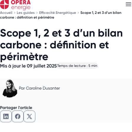
Accueil
Les guides
Efficacité Energétique
Scope 1, 2 et 3 d’un bilan
carbone : définition et périmètre
Scope 1, 2 et 3 d’un bilan
Découvrez nos
newsletters
carbone : définition et
Choisissez les newsletters qui vous intéressent
périmètre
Mis à jour le 09 juillet 2025
Temps de lecture : 5 min
Par
Caroline Dusanter
Partager l'article
Partager l'article sur LinkedIn
Partager l'article sur Facebook
Partager l'article sur X