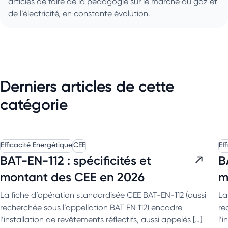
articles de faire de la pédagogie sur le marché du gaz et
de l’électricité, en constante évolution.
Derniers articles de cette
catégorie
Efficacité Energétique
CEE
Ef
BAT-EN-112 : spécificités et
B
montant des CEE en 2026
m
La fiche d’opération standardisée CEE BAT-EN-112 (aussi
La
recherchée sous l’appellation BAT EN 112) encadre
re
l’installation de revêtements réflectifs, aussi appelés […]
l’