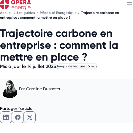
Accueil
Les guides
Efficacité Energétique
Trajectoire carbone en
entreprise : comment la mettre en place ?
Trajectoire carbone en
Découvrez nos
newsletters
entreprise : comment la
Choisissez les newsletters qui vous intéressent
mettre en place ?
Mis à jour le 14 juillet 2025
Temps de lecture : 5 min
Par
Caroline Dusanter
Partager l'article
Partager l'article sur LinkedIn
Partager l'article sur Facebook
Partager l'article sur X