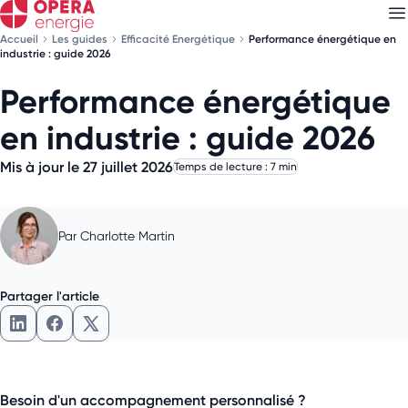
Accueil
Les guides
Efficacité Energétique
Performance énergétique en
industrie : guide 2026
Performance énergétique
Découvrez nos
newsletters
en industrie : guide 2026
Choisissez les newsletters qui vous intéressent
Mis à jour le 27 juillet 2026
Temps de lecture : 7 min
Par
Charlotte Martin
Partager l'article
Partager l'article sur LinkedIn
Partager l'article sur Facebook
Partager l'article sur X
Besoin d'un accompagnement personnalisé ?